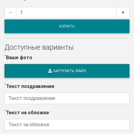
-
+
КУПИТЬ
Доступные варианты
Ваше фото
ЗАГРУЗИТЬ ФАЙЛ
Текст поздравления
Текст на обложке