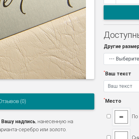
Доступн
Другие разме
Ваш текст
Место
Отзывов (0)
По 
ь
Вашу надпись
, нанесенную на
арианта-серебро или золото.
Сни