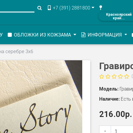
+7 (391) 2881800
Красноярский
край...
У
ОБЛОЖКИ ИЗ КОЖЗАМА
ИНФОРМАЦИЯ
на серебре 3х6
Гравир
Модель:
Грави
Наличие:
Есть 
216.00р.
-