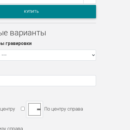
КУПИТЬ
ые варианты
ры гравировки
центру
По центру справа
зу справа