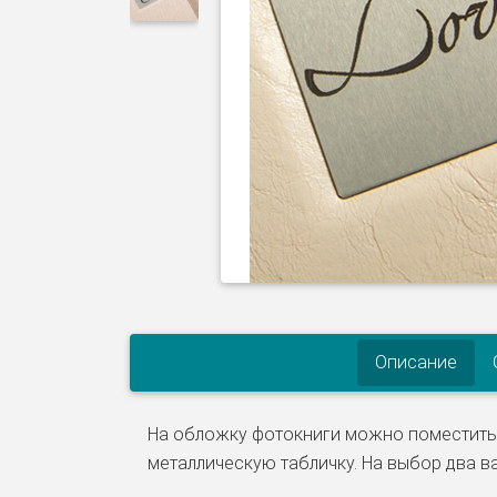
Описание
На обложку фотокниги можно поместит
металлическую табличку. На выбор два в